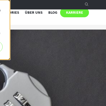
n
R STORIES
ÜBER UNS
BLOG
KARRIERE
h