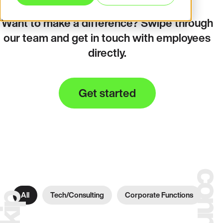
Want to make a difference? Swipe through
our team and get in touch with employees
directly.
Get started
conne
All
Tech/consulting
Corporate Functions
kip