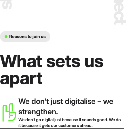
Tech/Consulting
Tech/Consulting
Tech/Consulting
Thiago
Jennifer
Urs
Reasons to join us
What sets us
apart
We don’t just digitalise – we
strengthen.
We don't go digital just because it sounds good. We do
it because it gets our customers ahead.