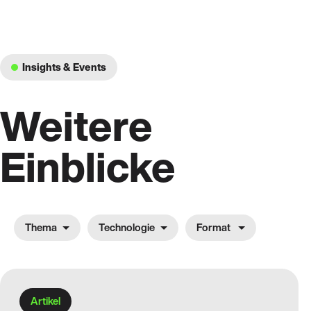
Insights & Events
Weitere
Einblicke
Thema
Technologie
Format
Cloud
Workplace
Customer Story
Test
Software
Artikel
Data &
Engineering
AI
Artikel