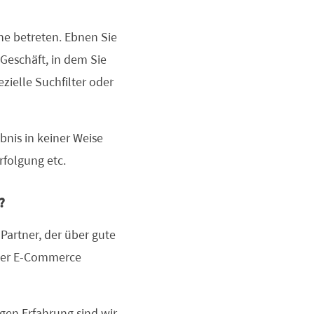
e betreten. Ebnen Sie
Geschäft, in dem Sie
zielle Suchfilter oder
nis in keiner Weise
folgung etc.
?
artner, der über gute
cher E-Commerce
gen Erfahrung sind wir