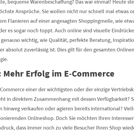
elle, bequeme Warenbeschaffung? Das war einmal! Heute st
chste Ansprüche. Sie wollen nicht nur schnell mal etwas or
dem Flanieren auf einer angesagten Shoppingmeile, wie etw
er es sogar noch toppt. Auch online sind visuelle Eindrück
nauso wichtig, wie Qualität, perfekte Beratung, Inspiratio
er absolut zuverlässig ist. Dies gilt für den gesamten Onlin
gie.
: Mehr Erfolg im E-Commerce
E-Commerce einer der wichtigsten oder der einzige Vertriebs
ht in direktem Zusammenhang mit dessen Verfügbarkeit? S
 hinweg verkaufen oder agieren bereits international? Viell
tionierenden Onlineshop. Doch Sie möchten Ihren Interess
druck, dass immer noch zu viele Besucher Ihren Shop wiede