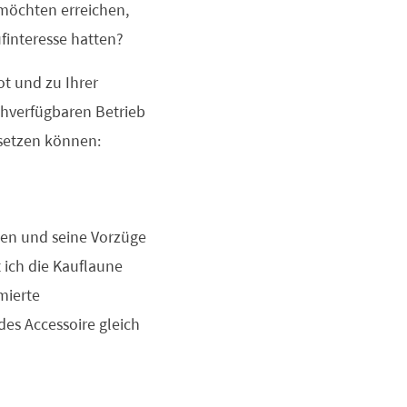
 möchten erreichen,
ufinteresse hatten?
ot und zu Ihrer
chverfügbaren Betrieb
msetzen können:
ken und seine Vorzüge
 ich die Kauflaune
mierte
es Accessoire gleich