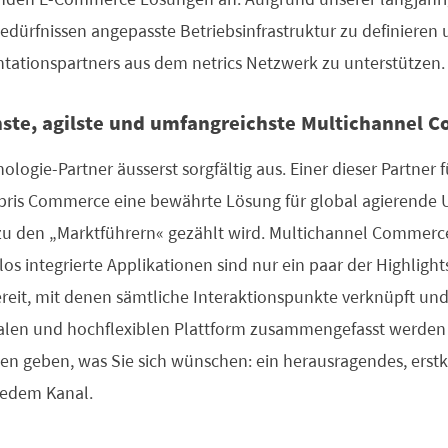
Bedürfnissen angepasste Betriebsinfrastruktur zu definieren 
tationspartners aus dem netrics Netzwerk zu unterstützen.
nste, agilste und umfangreichste Multichannel 
nologie-Partner äusserst sorgfältig aus. Einer dieser Partne
hybris Commerce eine bewährte Lösung für global agierende
 zu den „Marktführern“ gezählt wird. Multichannel Commerc
integrierte Applikationen sind nur ein paar der Highlights. 
ereit, mit denen sämtliche Interaktionspunkte verknüpft u
tralen und hochflexiblen Plattform zusammengefasst werde
n geben, was Sie sich wünschen: ein herausragendes, erstk
 jedem Kanal.