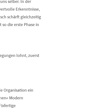
ns selber. In der
rtvolle Erkenntnisse,
ch schärft gleichzeitig
 so die erste Phase in
legungen lohnt, zuerst
de Organisation ein
inen“ Modern
ixfertige