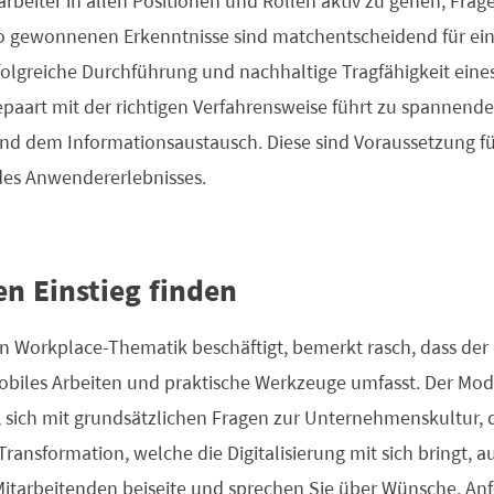
arbeiter in allen Positionen und Rollen aktiv zu gehen, Frag
so gewonnenen Erkenntnisse sind matchentscheidend für ein
olgreiche Durchführung und nachhaltige Tragfähigkeit eine
paart mit der richtigen Verfahrensweise führt zu spannend
 dem Informationsaustausch. Diese sind Voraussetzung für 
des Anwendererlebnisses.
en Einstieg finden
n Workplace-Thematik beschäftigt, bemerkt rasch, dass der d
obiles Arbeiten und praktische Werkzeuge umfasst. Der Mod
sich mit grundsätzlichen Fragen zur Unternehmenskultur, 
ansformation, welche die Digitalisierung mit sich bringt, 
Mitarbeitenden beiseite und sprechen Sie über Wünsche, A