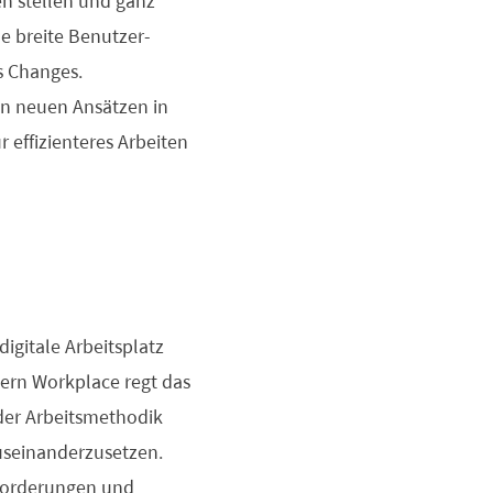
en stellen und ganz
e breite Benutzer-
s Changes.
en neuen Ansätzen in
effizienteres Arbeiten
igitale Arbeitsplatz
ern Workplace regt das
der Arbeitsmethodik
auseinanderzusetzen.
nforderungen und