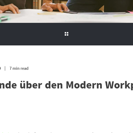
0
7 min read
ünde über den Modern Workp