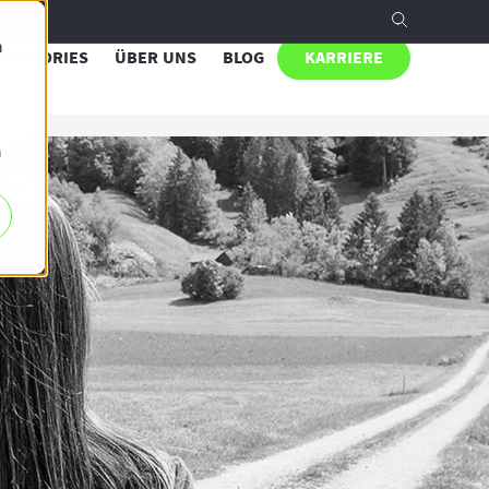
n
R STORIES
ÜBER UNS
BLOG
KARRIERE
h