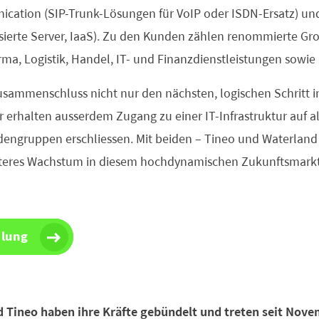
ication (SIP-Trunk-Lösungen für VoIP oder ISDN-Ersatz) un
isierte Server, IaaS). Zu den Kunden zählen renommierte 
a, Logistik, Handel, IT- und Finanzdienstleistungen sowie
usammenschluss nicht nur den nächsten, logischen Schritt i
 erhalten ausserdem Zugang zu einer IT-Infrastruktur auf 
ngruppen erschliessen. Mit beiden – Tineo und Waterland 
eiteres Wachstum in diesem hochdynamischen Zukunftsmark
ilung
nd Tineo haben ihre Kräfte gebündelt und treten seit Nove