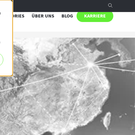
n
R STORIES
ÜBER UNS
BLOG
KARRIERE
h