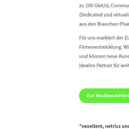
zu 100 Gbit/s), Commun
(Dedicated und virtual
aus den Branchen Pharm
Für uns markiert der Z
Firmenentwicklung. Wir
und können neue Kunde
idealen Partner für w
Zur Medienmitte
*nexellent, netrics u