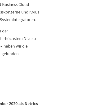
d Business Cloud
Grosskonzerne und KMUs
 Systemintegratoren.
n der
allerhöchstem Niveau
– haben wir die
t gefunden.
mber 2020 als Netrics