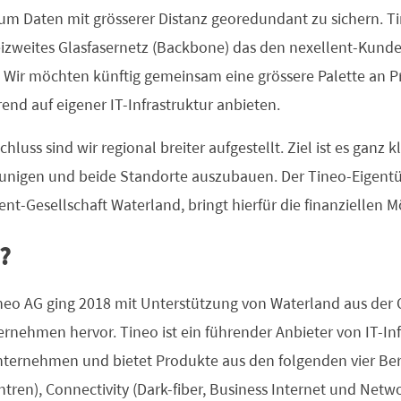
e, um Daten mit grösserer Distanz georedundant zu sichern. 
izweites Glasfasernetz (Backbone) das den nexellent-Kunde
. Wir möchten künftig gemeinsam eine grössere Palette an 
end auf eigener IT-Infrastruktur anbieten.
ss sind wir regional breiter aufgestellt. Ziel ist es ganz 
nigen und beide Standorte auszubauen. Der Tineo-Eigent
nt-Gesellschaft Waterland, bringt hierfür die finanziellen M
?
neo AG ging 2018 mit Unterstützung von Waterland aus der 
ernehmen hervor. Tineo ist ein führender Anbieter von IT-Inf
nternehmen und bietet Produkte aus den folgenden vier Ber
tren), Connectivity (Dark-fiber, Business Internet und Netw