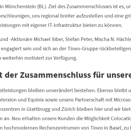
in Münchenstein (BL). Ziel des Zusammenschlusses ist es, 
schleunigen, uns regional breiter aufzustellen und eine grö
istungen mit eigener IT-Infrastruktur bieten zu können.
und -Aktionäre Michael Siber, Stefan Peter, Mischa N. Häch
 engagiert sein und sich an der Tineo-Gruppe rückbeteiligen.
 weiterhin motiviert zur Verfügung.
t der Zusammenschluss für unser
stleistungen bleiben unverändert bestehen. Ebenso bleibt 
erxion und Equinix sowie unsere Partnerschaft mit Microsof
nzentren in Glattbrugg und Zürich bleiben hier und wir bie
 an. Neu erhalten unsere Kunden die Möglichkeit Colocati
 hochmodernen Rechenzentrumen von Tineo in Basel, zu b