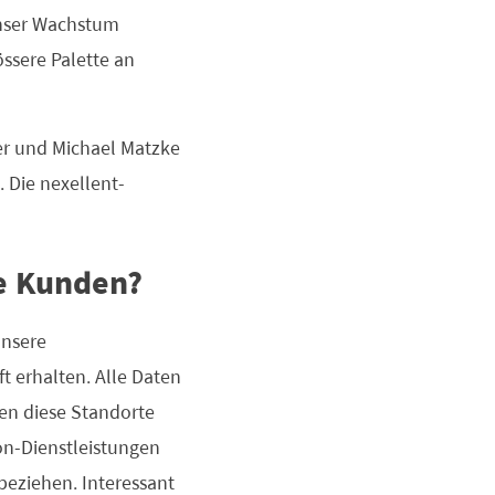
unser Wachstum
ssere Palette an
ler und Michael Matzke
 Die nexellent-
e Kunden?
unsere
t erhalten. Alle Daten
ten diese Standorte
on-Dienstleistungen
eziehen. Interessant